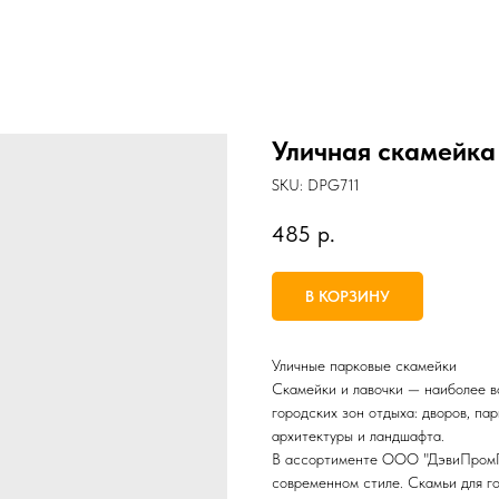
Уличная скамейка
SKU:
DPG711
485
р.
В КОРЗИНУ
Уличные парковые скамейки
Скамейки и лавочки — наиболее в
городских зон отдыха: дворов, па
архитектуры и ландшафта.
В ассортименте ООО "ДэвиПромГр
современном стиле. Скамьи для г