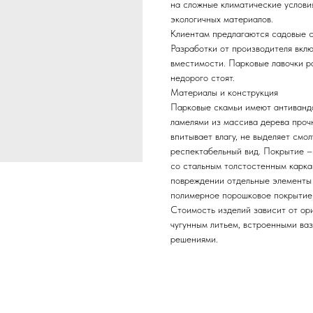
на сложные климатические условия
экологичных материалов.
Клиентам предлагаются садовые с
Разработки от производителя вкл
вместимости. Парковые лавочки р
недорого стоят.
Материалы и конструкция
Парковые скамьи имеют антиванда
ламелями из массива дерева проч
впитывает влагу, не выделяет смо
респектабельный вид. Покрытие –
со стальным толстостенным карка
повреждении отдельные элементы
полимерное порошковое покрытие
Стоимость изделий зависит от ор
чугунным литьем, встроенными ва
решениями.