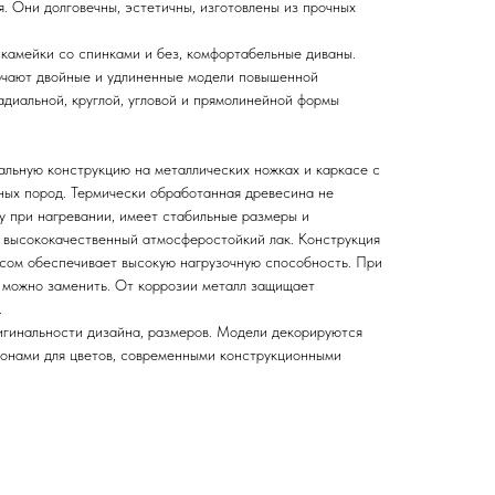
. Они долговечны, эстетичны, изготовлены из прочных
камейки со спинками и без, комфортабельные диваны.
ючают двойные и удлиненные модели повышенной
адиальной, круглой, угловой и прямолинейной формы
льную конструкцию на металлических ножках и каркасе с
ных пород. Термически обработанная древесина не
лу при нагревании, имеет стабильные размеры и
 высококачественный атмосферостойкий лак. Конструкция
сом обеспечивает высокую нагрузочную способность. При
 можно заменить. От коррозии металл защищает
.
игинальности дизайна, размеров. Модели декорируются
зонами для цветов, современными конструкционными