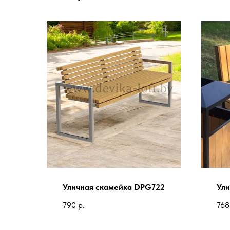
Уличная скамейка DPG722
Ули
790
р.
768