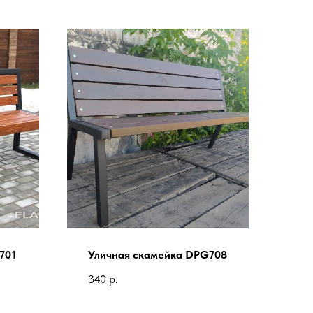
701
Уличная скамейка DPG708
340
р.