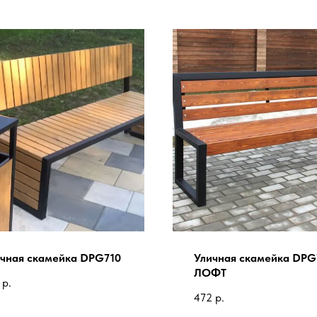
чная скамейка DPG710
Уличная скамейка DPG
ЛОФТ
р.
472
р.