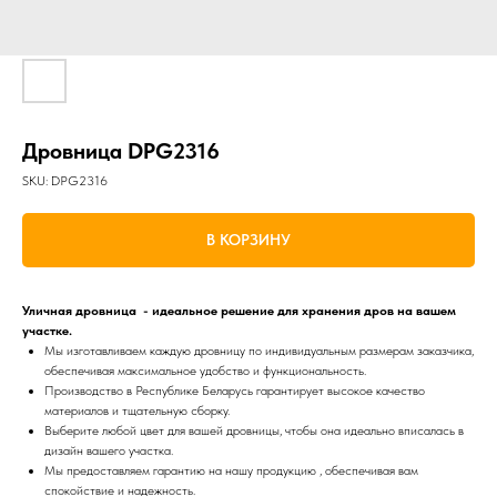
Дровница DPG2316
SKU:
DPG2316
В КОРЗИНУ
Уличная дровница - идеальное решение для хранения дров на вашем
участке.
Мы изготавливаем каждую дровницу по индивидуальным размерам заказчика,
обеспечивая максимальное удобство и функциональность.
Производство в Республике Беларусь гарантирует высокое качество
материалов и тщательную сборку.
Выберите любой цвет для вашей дровницы, чтобы она идеально вписалась в
дизайн вашего участка.
Мы предоставляем гарантию на нашу продукцию , обеспечивая вам
спокойствие и надежность.