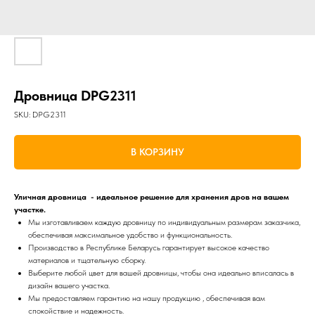
Дровница DPG2311
SKU:
DPG2311
В КОРЗИНУ
Уличная дровница - идеальное решение для хранения дров на вашем
участке.
Мы изготавливаем каждую дровницу по индивидуальным размерам заказчика,
обеспечивая максимальное удобство и функциональность.
Производство в Республике Беларусь гарантирует высокое качество
материалов и тщательную сборку.
Выберите любой цвет для вашей дровницы, чтобы она идеально вписалась в
дизайн вашего участка.
Мы предоставляем гарантию на нашу продукцию , обеспечивая вам
спокойствие и надежность.