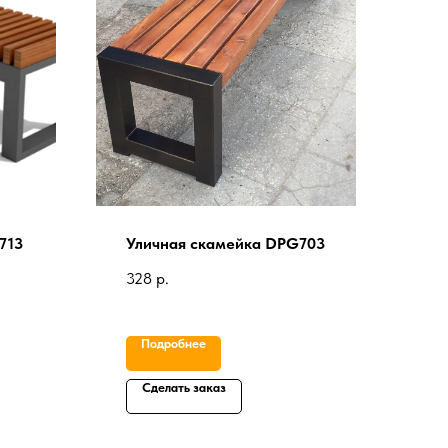
713
Уличная скамейка DPG703
328
р.
Подробнее
Сделать заказ