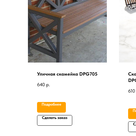
Уличная скамейка DPG705
Ска
DP
640
р.
610
Подробнее
П
Сделать заказ
С