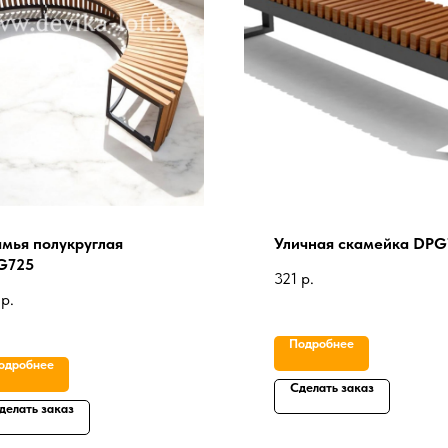
мья полукруглая
Уличная скамейка DPG
G725
321
р.
р.
Подробнее
одробнее
Сделать заказ
делать заказ