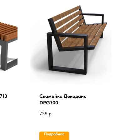
713
Скамейка Декаданс
DPG700
738
р.
Подробнее