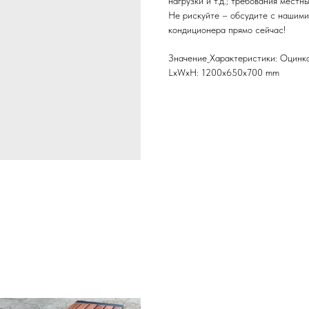
нагрузки и т.д.; требования местн
Не рискуйте – обсудите с нашими
кондиционера прямо сейчас!
Значение_Характеристики: Оцинк
LxWxH: 1200x650x700 mm