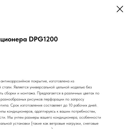
иционера DPG1200
антикоррозийное покрытие, изготовлена из
 стали. Является универсальной цельной моделью без
ть сборки и монтажа. Предлагается в различных цветах по
 разнообразных рисунков перфорации по запросу
отипа. Срок изготовления составляет до 10 рабочих дней.
ипы кондиционеров, адаптируясь к вашим потребностям,
сти. Мы учтем размеры вашего кондиционера, особенности
альной установки (такие как ветровые нагрузки, снеговые