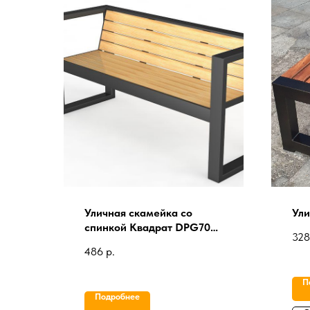
Уличная скамейка со
Ули
спинкой Квадрат DPG702
328
ЛОФТ
486
р.
П
Подробнее