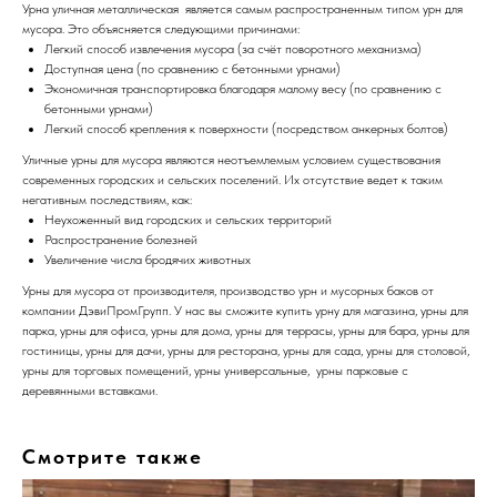
Урна уличная металлическая является самым распространенным типом урн для
мусора. Это объясняется следующими причинами:
Легкий способ извлечения мусора (за счёт поворотного механизма)
Доступная цена (по сравнению с бетонными урнами)
Экономичная транспортировка благодаря малому весу (по сравнению с
бетонными урнами)
Легкий способ крепления к поверхности (посредством анкерных болтов)
Уличные урны для мусора являются неотъемлемым условием существования
современных городских и сельских поселений. Их отсутствие ведет к таким
негативным последствиям, как:
Неухоженный вид городских и сельских территорий
Распространение болезней
Увеличение числа бродячих животных
Урны для мусора от производителя, производство урн и мусорных баков от
компании ДэвиПромГрупп. У нас вы сможите купить урну для магазина, урны для
парка, урны для офиса, урны для дома, урны для террасы, урны для бара, урны для
гостиницы, урны для дачи, урны для ресторана, урны для сада, урны для столовой,
урны для торговых помещений, урны универсальные, урны парковые с
деревянными вставками.
Смотрите также