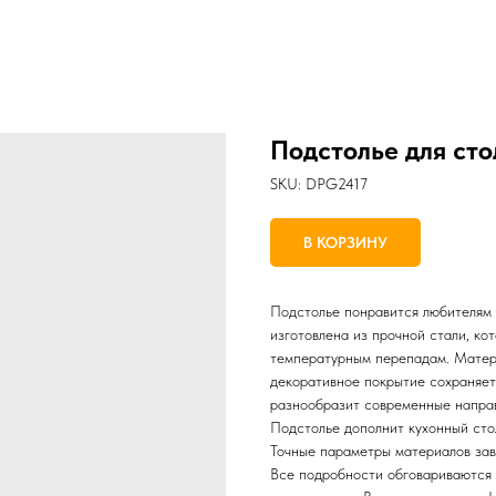
Подстолье для ст
SKU:
DPG2417
В КОРЗИНУ
Подстолье понравится любителям 
изготовлена из прочной стали, кот
температурным перепадам. Матери
декоративное покрытие сохраняет
разнообразит современные направл
Подстолье дополнит кухонный сто
Точные параметры материалов зав
Все подробности обговариваются 