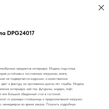
ола DPG24017
необычных предметов интерьера. Модель подстолья
орая устойчива к постоянным нагрузкам, влаге,
ал не подвергается коррозии, а качественное
 цвет и фактуру на протяжении долгих лет службы. Модель
ения интерьера: хай-тек, футуризм, модерн, лофт.
л или большой обеденный стол в гостиной.
исят от размера столешницы и предполагаемой нагрузки.
с менеджером во время заказа. Получить подробную