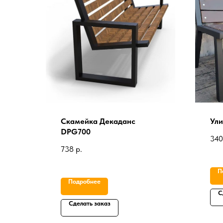
Скамейка Декаданс
Ули
DPG700
340
738
р.
П
Подробнее
С
Сделать заказ