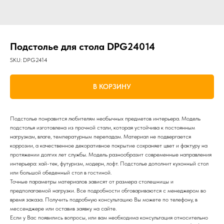
Подстолье для стола DPG24014
SKU:
DPG2414
В КОРЗИНУ
Подстолье понравится любителям необычных предметов интерьера. Модель
подстолья изготовлена из прочной стали, которая устойчива к постоянным
нагрузкам, влаге, температурным перепадам. Материал не подвергается
коррозии, а качественное декоративное покрытие сохраняет цвет и фактуру на
протяжении долгих лет службы. Модель разнообразит современные направления
интерьера: хай-тек, футуризм, модерн, лофт. Подстолье дополнит кухонный стол
или большой обеденный стол в гостиной.
Точные параметры материалов зависят от размера столешницы и
предполагаемой нагрузки. Все подробности обговариваются с менеджером во
время заказа. Получить подробную консультацию Вы можете по телефону, в
мессенджере или оставив заявку на сайте.
Если у Вас появились вопросы, или вам необходима консультация относительно